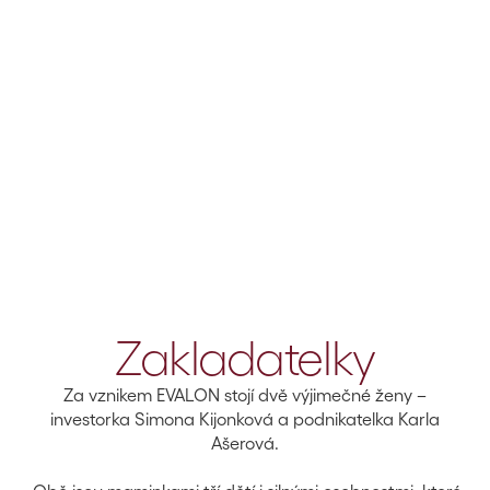
„Vytváříme bezpečný prostor,
kde je žena vnímána jako
celek
- ne jen jako diagnóza.“
Zakladatelky
Za vznikem EVALON stojí dvě výjimečné ženy –
investorka Simona Kijonková a podnikatelka Karla
Ašerová.