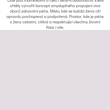
Obě jsou maminkami tří dětí i silnými osobnostmi, které
chtěly vytvořit koncept smysluplného propojení více
oborů zdravotní péče. Místo, kde se každá žena cítí
opravdu pochopená a podpořená. Prostor, kde je péče
o ženy celostní, citlivá a respektující všechny životní
fáze i role.